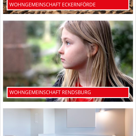
WOHNGEMEINSCHAFT ECKERNFÖRDE
WOHNGEMEINSCHAFT RENDSBURG