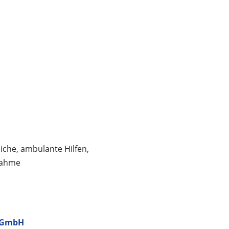
che, ambulante Hilfen,
nahme
 gGmbH