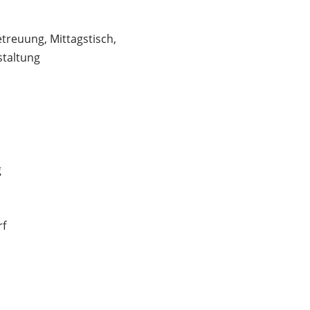
etreuung, Mittagstisch,
staltung
g
rf