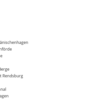
Dänischenhagen
rnförde
de
Berge
dt Rendsburg
anal
hagen