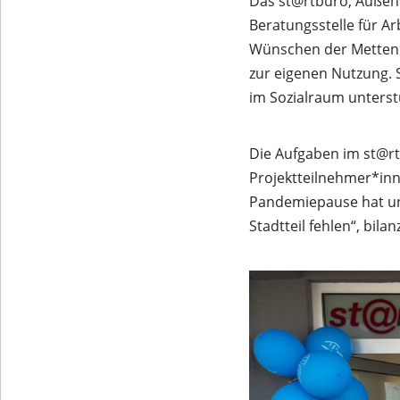
Das st@rtbüro, Außenst
Beratungsstelle für A
Wünschen der Mettenh
zur eigenen Nutzung. 
im Sozialraum unterst
Die Aufgaben im st@rt
Projektteilnehmer*inn
Pandemiepause hat uns
Stadtteil fehlen“, bila