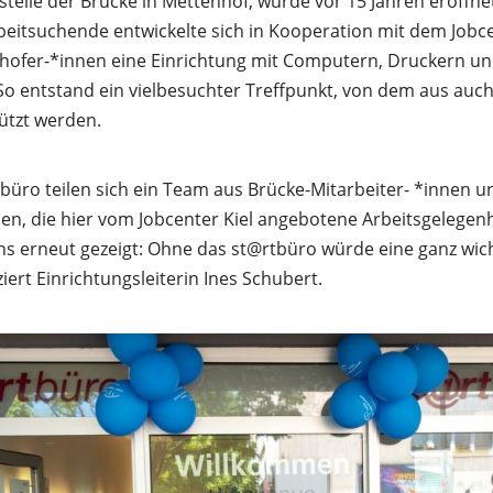
elle der Brücke in Mettenhof, wurde vor 15 Jahren eröffnet
rbeitsuchende entwickelte sich in Kooperation mit dem Jobc
ofer-*innen eine Einrichtung mit Computern, Druckern un
So entstand ein vielbesuchter Treffpunkt, von dem aus auch
ützt werden.
büro teilen sich ein Team aus Brücke-Mitarbeiter- *innen u
en, die hier vom Jobcenter Kiel angebotene Arbeitsgelegenh
 erneut gezeigt: Ohne das st@rtbüro würde eine ganz wicht
nziert Einrichtungsleiterin Ines Schubert.