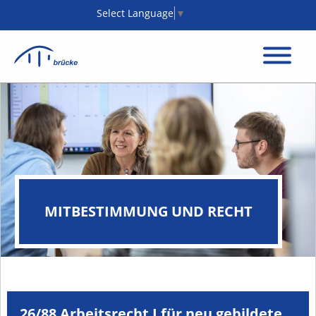
Select Language
▼
MITBESTIMMUNG UND RECHT
26/88 Arbeitsrecht I für neu gebildete